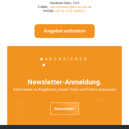
Hardware Sales, COO
E-MAIL:
uwe.schnuerer@mh-service.de
PHONE:
+49 (0) 7275 40444-51
Angebot anfordern
ABONNIEREN
Newsletter-Anmeldung.
Keine News zu Angeboten, neuen Tools und Events verpassen!
Newsletter