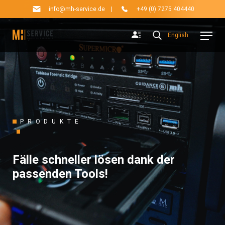
info@mh-service.de
|
+49 (0) 7275 404440
English
PRODUKTE
Fälle schneller lösen dank der
passenden Tools!