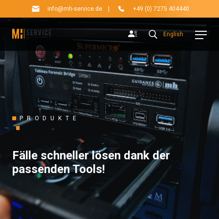
info@mh-service.de
|
+49 (0) 7275 404440
English
PRODUKTE
Fälle schneller lösen dank der
passenden Tools!