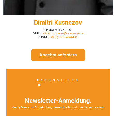
Dimitri Kusnezov
Hardware Sales, CTO
E-MAIL:
dimitri.kusnezov@mh-service.de
PHONE:
+49 (0) 7275 40444-41
Angebot anfordern
ABONNIEREN
Newsletter-Anmeldung.
Keine News zu Angeboten, neuen Tools und Events verpassen!