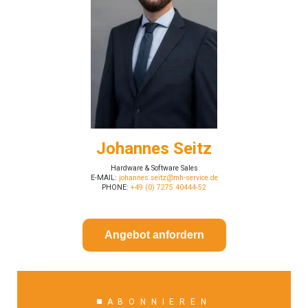
Johannes Seitz
Hardware & Software Sales
E-MAIL:
johannes.seitz@mh-service.de
PHONE:
+49 (0) 7275 40444-52
Angebot anfordern
ABONNIEREN