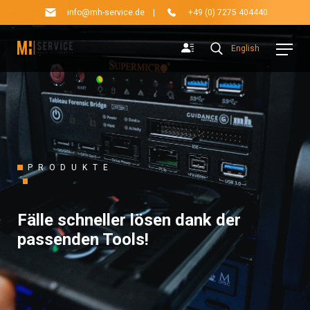
info@mh-service.de
|
+49 (0) 7275 404440
English
PRODUKTE
Fälle schneller lösen dank der
passenden Tools!