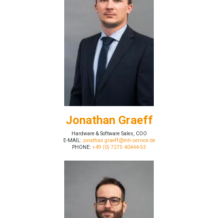
Jonathan Graeff
Hardware & Software Sales, COO
E-MAIL:
jonathan.graeff@mh-service.de
PHONE:
+49 (0) 7275 40444-53