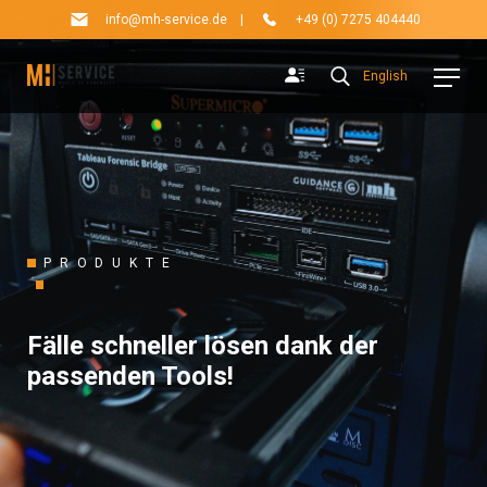
info@mh-service.de
|
+49 (0) 7275 404440
English
PRODUKTE
Fälle schneller lösen dank der
passenden Tools!