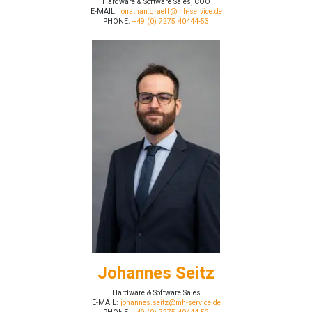
Hardware & Software Sales, COO
E-MAIL:
jonathan.graeff@mh-service.de
PHONE:
+49 (0) 7275 40444-53
Johannes Seitz
Hardware & Software Sales
E-MAIL:
johannes.seitz@mh-service.de