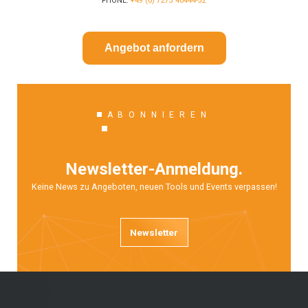
PHONE:
+49 (0) 7275 40444-52
Angebot anfordern
ABONNIEREN
Newsletter-Anmeldung.
Keine News zu Angeboten, neuen Tools und Events verpassen!
Newsletter