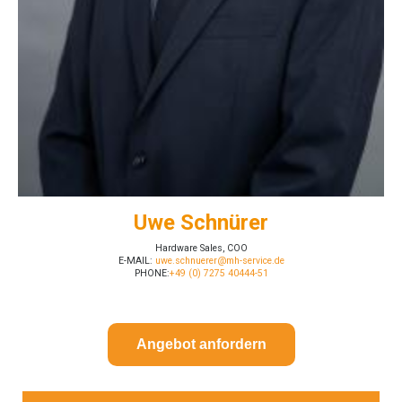
Uwe Schnürer
Hardware Sales, COO
E-MAIL:
uwe.schnuerer@mh-service.de
PHONE:
+49 (0) 7275 40444-51
Angebot anfordern