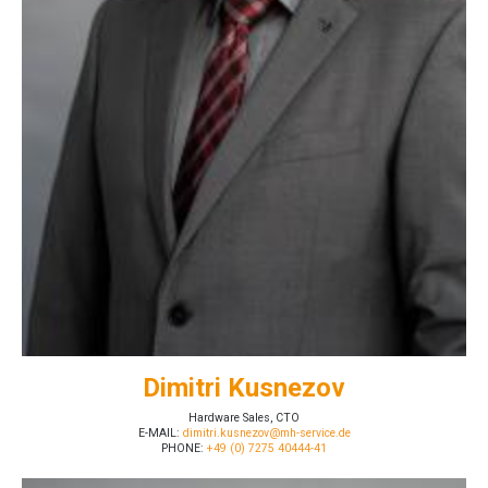
Dimitri Kusnezov
Hardware Sales, CTO
E-MAIL:
dimitri.kusnezov@mh-service.de
PHONE:
+49 (0) 7275 40444-41