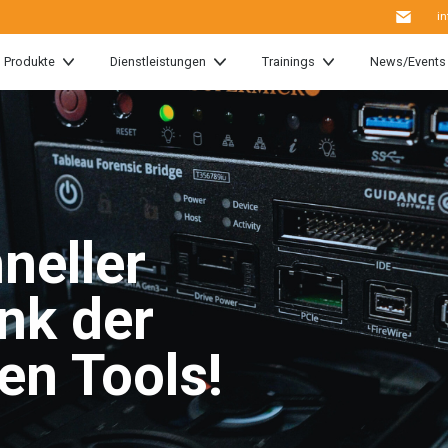
i
Produkte
Dienstleistungen
Trainings
News/Events
hneller
nk der
en Tools!