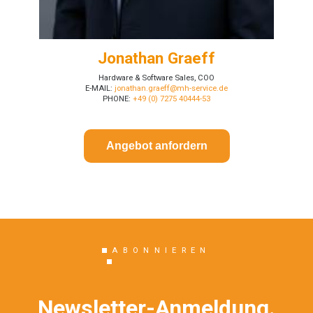
Jonathan Graeff
Hardware & Software Sales, COO
E-MAIL:
jonathan.graeff@mh-service.de
PHONE:
+49 (0) 7275 40444-53
Angebot anfordern
ABONNIEREN
Newsletter-Anmeldung.