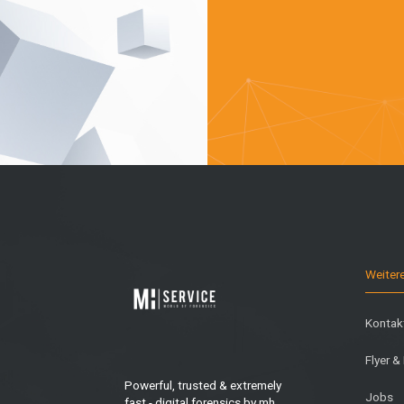
Weiter
Kontak
Flyer &
Powerful, trusted & extremely
Jobs
fast - digital forensics by mh