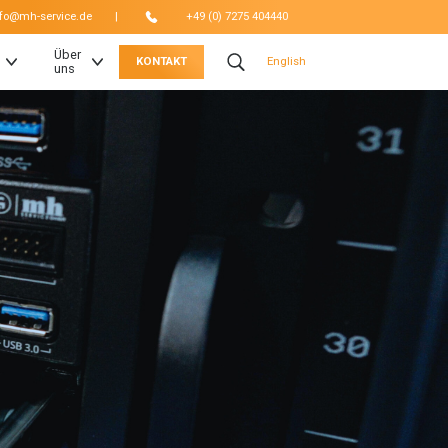
|
nfo@mh-service.de
+49 (0) 7275 404440
Über
KONTAKT
English
uns