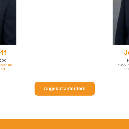
eff
J
 COO
H
rvice.de
E-MAIL
4-53
PH
Angebot anfordern