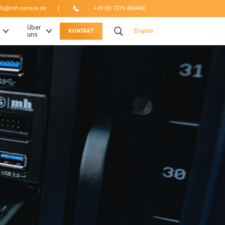
|
nfo@mh-service.de
+49 (0) 7275 404440
Über
KONTAKT
English
uns