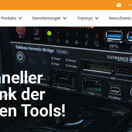
i
Produkte
Dienstleistungen
Trainings
News/Events
hneller
nk der
en Tools!