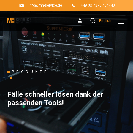
info@mh-service.de
|
+49 (0) 7275 404440
English
PRODUKTE
Fälle schneller lösen dank der
passenden Tools!