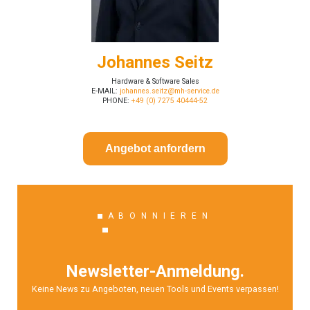
Johannes Seitz
Hardware & Software Sales
E-MAIL:
johannes.seitz@mh-service.de
PHONE:
+49 (0) 7275 40444-52
Angebot anfordern
ABONNIEREN
Newsletter-Anmeldung.
Keine News zu Angeboten, neuen Tools und Events verpassen!