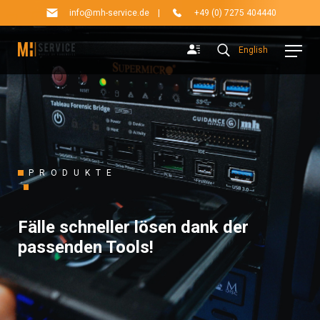
info@mh-service.de
|
+49 (0) 7275 404440
English
PRODUKTE
Fälle schneller lösen dank der
passenden Tools!