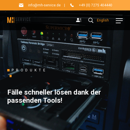
info@mh-service.de
|
+49 (0) 7275 404440
English
PRODUKTE
Fälle schneller lösen dank der
passenden Tools!