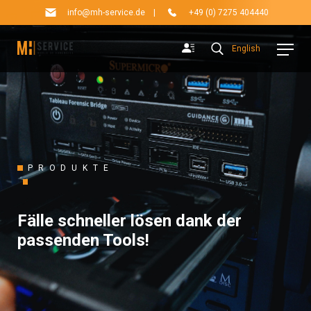
info@mh-service.de
|
+49 (0) 7275 404440
English
PRODUKTE
Fälle schneller lösen dank der
passenden Tools!