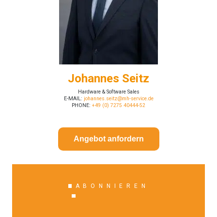
Johannes Seitz
Hardware & Software Sales
E-MAIL:
johannes.seitz@mh-service.de
PHONE:
+49 (0) 7275 40444-52
Angebot anfordern
ABONNIEREN