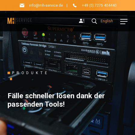
info@mh-service.de
|
+49 (0) 7275 404440
English
PRODUKTE
Fälle schneller lösen dank der
passenden Tools!