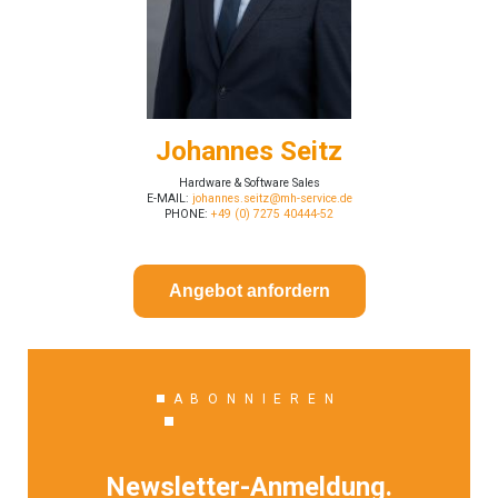
Johannes Seitz
Hardware & Software Sales
E-MAIL:
johannes.seitz@mh-service.de
PHONE:
+49 (0) 7275 40444-52
Angebot anfordern
ABONNIEREN
Newsletter-Anmeldung.