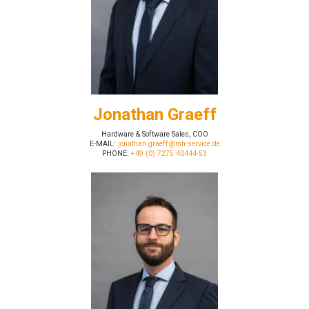
Jonathan Graeff
Hardware & Software Sales, COO
E-MAIL:
jonathan.graeff@mh-service.de
PHONE:
+49 (0) 7275 40444-53