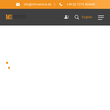
info@mh-service.de
|
+49 (0) 7275 404440
English
PRODUCTS
Providing You What Is Best