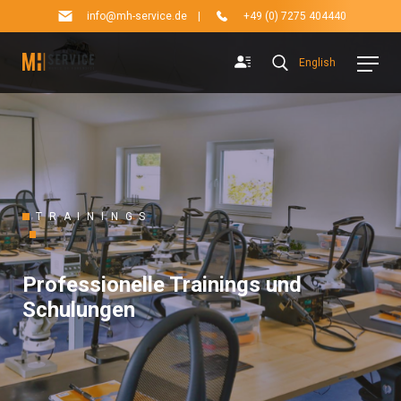
info@mh-service.de
|
+49 (0) 7275 404440
English
TRAININGS
Professionelle Trainings und
Schulungen